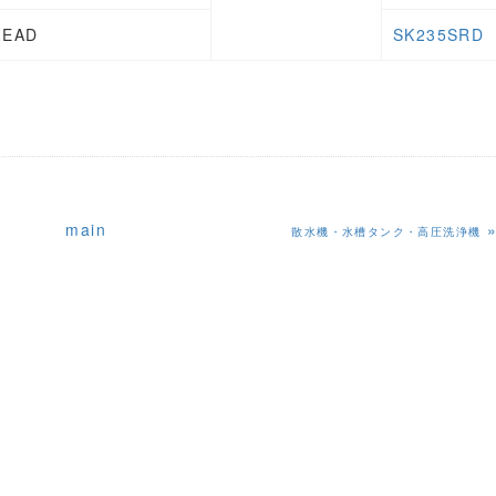
HEAD
SK235SRD
main
散水機・水槽タンク・高圧洗浄機