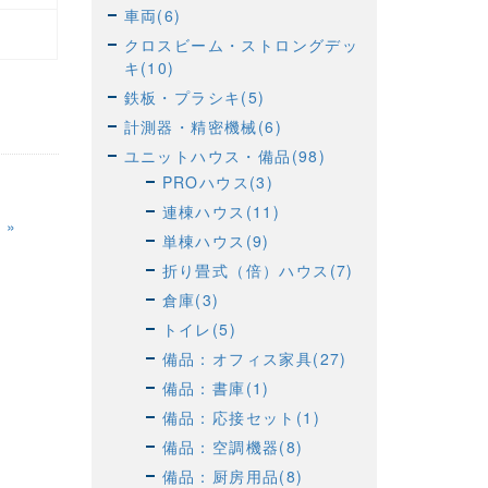
車両(6)
クロスビーム・ストロングデッ
キ(10)
鉄板・プラシキ(5)
計測器・精密機械(6)
ユニットハウス・備品(98)
PROハウス(3)
連棟ハウス(11)
»
単棟ハウス(9)
折り畳式（倍）ハウス(7)
倉庫(3)
トイレ(5)
備品：オフィス家具(27)
備品：書庫(1)
備品：応接セット(1)
備品：空調機器(8)
備品：厨房用品(8)