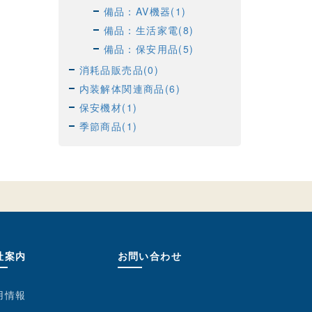
備品：AV機器(1)
備品：生活家電(8)
備品：保安用品(5)
消耗品販売品(0)
内装解体関連商品(6)
保安機材(1)
季節商品(1)
社案内
お問い合わせ
用情報