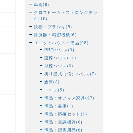
車両(6)
クロスビーム・ストロングデッ
キ(10)
鉄板・プラシキ(5)
計測器・精密機械(6)
ユニットハウス・備品(98)
PROハウス(3)
連棟ハウス(11)
単棟ハウス(9)
折り畳式（倍）ハウス(7)
倉庫(3)
トイレ(5)
備品：オフィス家具(27)
備品：書庫(1)
備品：応接セット(1)
備品：空調機器(8)
備品：厨房用品(8)