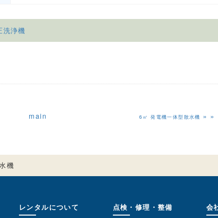
圧洗浄機
main
»
6㎥ 発電機一体型散水機
散水機
レンタルについて
点検・修理・整備
会