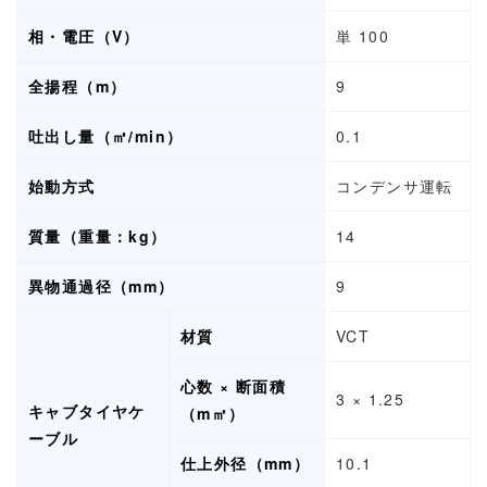
相・電圧（V）
単 100
全揚程（m）
9
吐出し量（㎥/min）
0.1
始動方式
コンデンサ運転
質量（重量：kg）
14
異物通過径（mm）
9
材質
VCT
心数 × 断面積
3 × 1.25
キャブタイヤケ
（m㎡）
ーブル
仕上外径（mm）
10.1