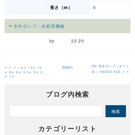
長さ（m）
5
水中ポンプ・水処理機械
by
22:20
«
main
2吋 泥水ポンプ（オート
ベッセル 15㎥ 12
»
式） HSDE2.55S
㎥ 8㎥ 6㎥ 3.5㎥ 3㎥ 2
㎥ 1㎥
ブログ内検索
カテゴリーリスト