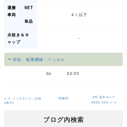
運搬
SET
車両
4 t 以下
単品
水抜き＆キ
－
ャップ
荷役・楊重機械・ベッセル
by
22:20
«
main
2吋 泥水ポンプ
ノッチタンク（仕切
»
HSD2.55S
2枚付）
ブログ内検索