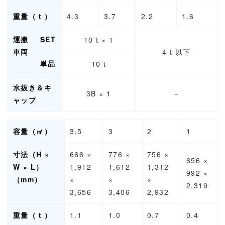
重量（ｔ）
4.3
3.7
2.2
1.6
運搬
SET
10 t × 1
車両
4 t 以下
単品
10 t
水抜き＆キ
3B × 1
－
ャップ
容量（㎥）
3.5
3
2
1
寸法（H ×
666 ×
776 ×
756 ×
656 ×
W × L）
1,912
1,612
1,312
992 ×
（mm）
×
×
×
2,319
3,656
3,406
2,932
重量（ｔ）
1.1
1.0
0.7
0.4