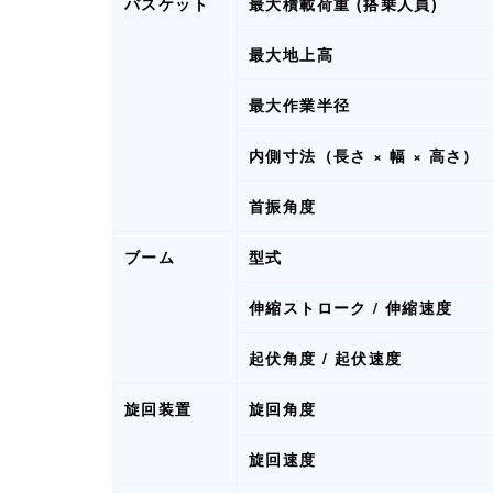
バスケット
最大積載荷重 (搭乗人員)
最大地上高
最大作業半径
内側寸法（長さ × 幅 × 高さ）
首振角度
ブーム
型式
伸縮ストローク / 伸縮速度
起伏角度 / 起伏速度
旋回装置
旋回角度
旋回速度