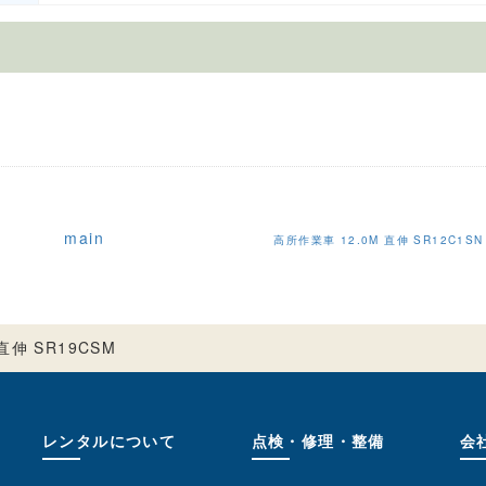
main
高所作業車 12.0M 直伸 SR12C1SN
直伸 SR19CSM
レンタルについて
点検・修理・整備
会