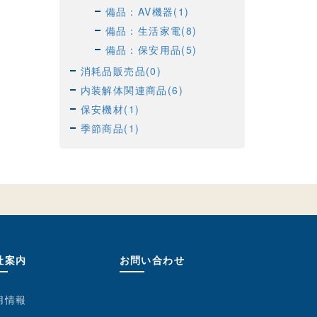
備品：AV機器(1)
備品：生活家電(8)
備品：保安用品(5)
消耗品販売品(0)
内装解体関連商品(6)
保安機材(1)
季節商品(1)
社案内
お問い合わせ
用情報