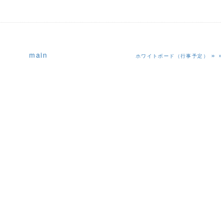
main
»
ホワイトボード（行事予定）