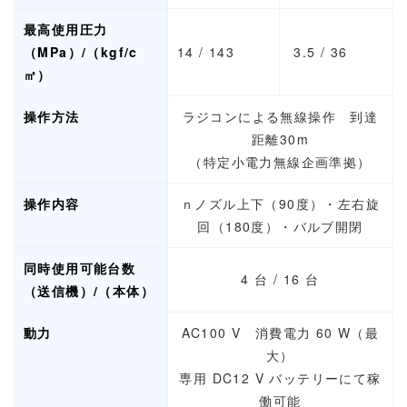
最高使用圧力
（MPa）/（kgf/c
14 / 143
3.5 / 36
㎡）
操作方法
ラジコンによる無線操作 到達
距離30m
（特定小電力無線企画準拠）
操作内容
ｎノズル上下（90度）・左右旋
回（180度）・バルブ開閉
同時使用可能台数
4 台 / 16 台
（送信機）/（本体）
動力
AC100 V 消費電力 60 W（最
大）
専用 DC12 V バッテリーにて稼
働可能