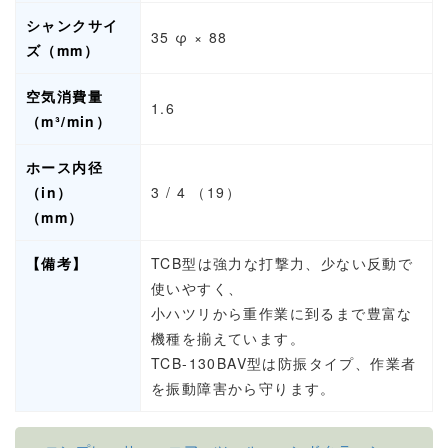
シャンクサイ
35 φ × 88
ズ（mm）
空気消費量
1.6
（m³/min）
ホース内径
（in）
3 / 4 （19）
（mm）
【備考】
TCB型は強力な打撃力、少ない反動で
使いやすく、
小ハツリから重作業に到るまで豊富な
機種を揃えています。
TCB-130BAV型は防振タイプ、作業者
を振動障害から守ります。