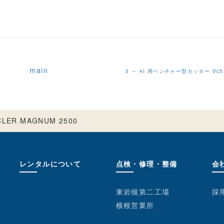
main
3 ～ 4t 用ペンチャー型カッター Vc5
LER MAGNUM 2500
レンタルについて
点検・修理・整備
会
東岩槻第二工場
採
横根営業所