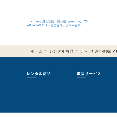
«
100t 用大割機（開口幅1,900mm） TS-
WB1900VFHR（油圧旋回、フリー旋回）
ホーム
レンタル商品
3 ～ 4t 用小割機 Vs
レンタル商品
取扱サービス