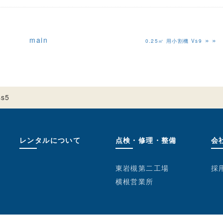
main
»
0.25㎥ 用小割機 Vs9
s5
レンタルについて
点検・修理・整備
会
東岩槻第二工場
採
横根営業所